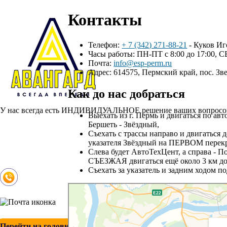
Контакты
Телефон:
+ 7 (342) 271-88-21
- Куков Иг
Часы работы: ПН-ПТ с 8:00 до 17:00, 
Почта:
info@esp-perm.ru
Адрес: 614575, Пермский край, пос. З
Как до нас добраться
У нас всегда есть ИНДИВИДУАЛЬНОЕ решение ваших вопросов,
Выехать из г. Пермь и двигаться по авт
Главная
Бершеть - Звёздный,
О проекте
Съехать с трассы направо и двигаться д
Каталог
указателя Звёздный на ПЕРВОМ перекр
Полезные статьи
Слева будет АвтоТехЦент, а справа 
Контакты
СЪЕЗЖАЯ двигаться ещё около 3 км до
Съехать за указатель и задним ходом по
+ 7 (342) 271-88-21
info@esp-perm.ru
Перейти на головной сайт