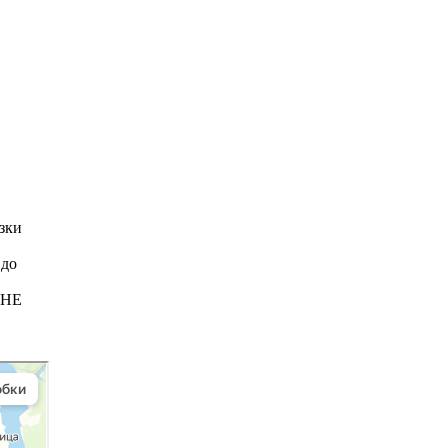
язки
 до
 НЕ