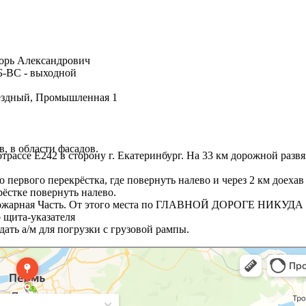
орь Александрович
СБ-ВС - выходной
вездный, Промышленная 1
 в области фасадов.
отрассе Е242 в сторону г. Екатеринбург. На 33 км дорожной разв
о первого перекрёстка, где повернуть налево и через 2 км доехав
ёстке повернуть налево.
- Пожарная Часть. От этого места по ГЛАВНОЙ ДОРОГЕ НИКУДА
 щита-указателя
дать а/м для погрузки с грузовой рампы.